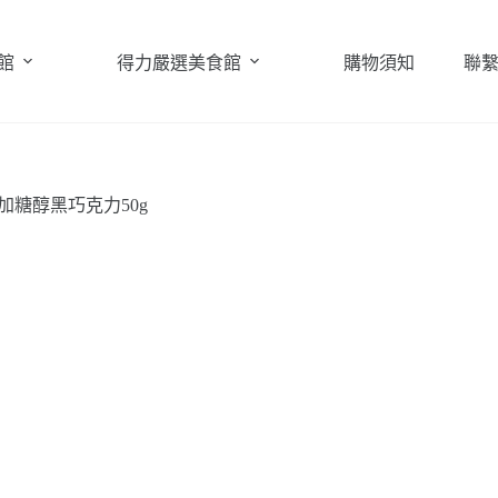
館
得力嚴選美食館
購物須知
聯
%無加糖醇黑巧克力50g