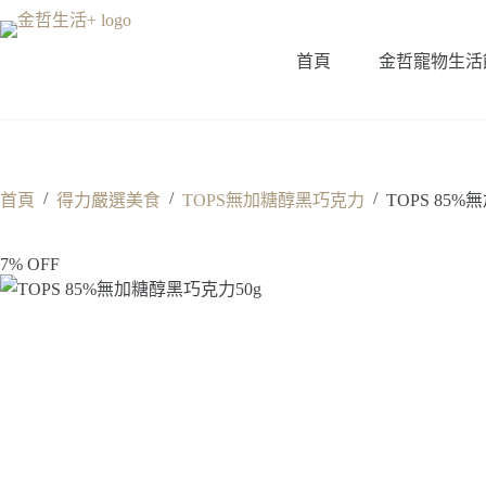
跳
至
首頁
金哲寵物生活
主
要
內
容
/
/
/
首頁
得力嚴選美食
TOPS無加糖醇黑巧克力
TOPS 85
7% OFF