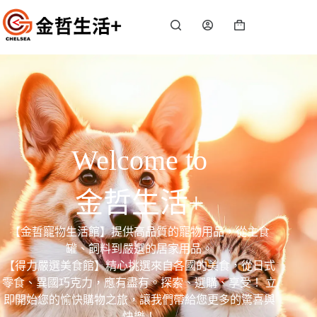
Welcome to
金哲生活+
【金哲寵物生活館】提供高品質的寵物用品，從主食
罐、飼料到嚴選的居家用品。
【得力嚴選美食館】精心挑選來自各國的美食，從日式
零食、異國巧克力，應有盡有。探索、選購、享受！ 立
即開始您的愉快購物之旅，讓我們帶給您更多的驚喜與
快樂！