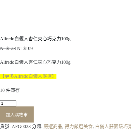
Alfredo白儷人杏仁夾心巧克力100g
NT$
128
NT$
109
原
目
始
前
Alfredo白儷人杏仁夾心巧克力100g
價
價
格：
格：
【更多Alfredo白儷人嚴選】
NT$128。
NT$109。
10 件庫存
Alfredo
白
加入購物車
儷
人
貨號:
AFG0028
分類:
嚴選商品
,
得力嚴選美食
,
白儷人莊園級巧
杏