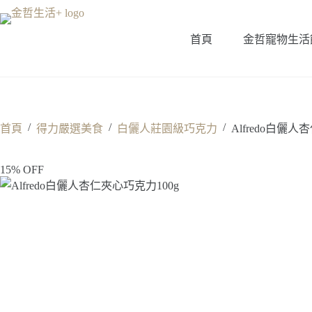
跳
至
首頁
金哲寵物生活
主
要
內
容
/
/
/
首頁
得力嚴選美食
白儷人莊園級巧克力
Alfredo白儷人
15% OFF