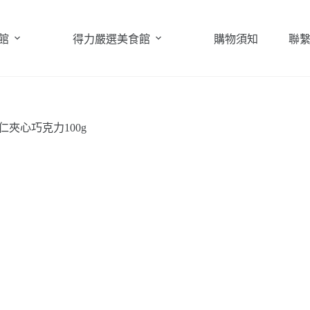
館
得力嚴選美食館
購物須知
聯
杏仁夾心巧克力100g