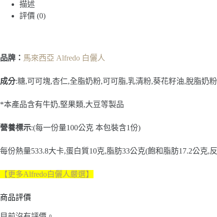
仁
描述
夾
評價 (0)
心
巧
克
力
品牌：
馬來西亞 Alfredo 白儷人
100g
數
成分
:糖,可可塊,杏仁,全脂奶粉,可可脂,乳清粉,葵花籽油,脫脂奶
量
*本產品含有牛奶,堅果類,大豆等製品
營養標示
:(每一份量100公克 本包裝含1份)
每份熱量533.8大卡,蛋白質10克,脂肪33公克(飽和脂肪17.2公克,反
【更多Alfredo白儷人嚴選】
商品評價
目前沒有評價。