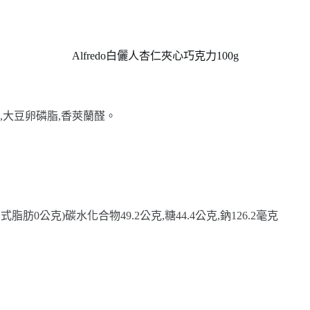
Alfredo白儷人杏仁夾心巧克力100g
粉,大豆卵磷脂,香莢蘭醛。
式脂肪0公克)碳水化合物49.2公克,糖44.4公克,鈉126.2毫克