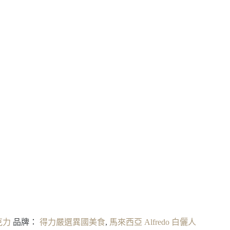
克力
品牌：
得力嚴選異國美食
,
馬來西亞 Alfredo 白儷人