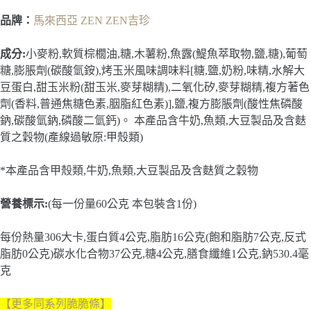
品牌：
馬來西亞 ZEN ZEN吉珍
成分:
小麥粉,軟質棕櫚油,糖,木薯粉,魚露(鯷魚萃取物,鹽,糖),葡萄
糖,膨脹劑(碳酸氫銨),烤玉米風味調味料[糖,鹽,奶粉,味精,水解大
豆蛋白,甜玉米粉(甜玉米,麥芽糊精),二氧化矽,麥芽糊精,複方著色
劑(香料,普通焦糖色素,胭脂紅色素)],鹽,複方膨脹劑(酸性焦磷酸
鈉,碳酸氫鈉,磷酸二氫鈣)。 本產品含牛奶,魚類,大豆製品及含麩
質之穀物(產線過敏原:甲殼類)
*本產品含甲殼類,牛奶,魚類,大豆製品及含麩質之穀物
營養標示:
(每一份量60公克 本包裝含1份)
每份熱量306大卡,蛋白質4公克,脂肪16公克(飽和脂肪7公克,反式
脂肪0公克)碳水化合物37公克,糖4公克,膳食纖維1公克,鈉530.4毫
克
【更多同系列脆脆條
】