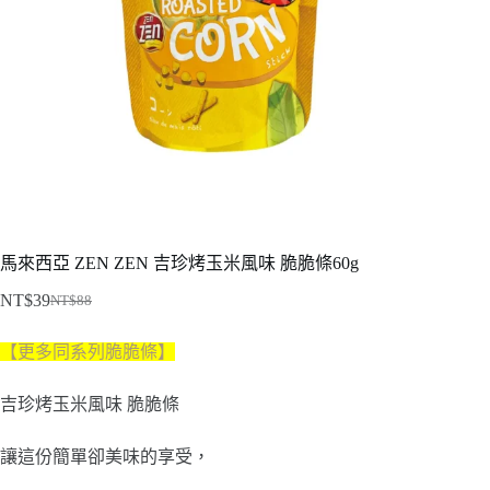
馬來西亞 ZEN ZEN 吉珍烤玉米風味 脆脆條60g
NT$
39
NT$
88
原
目
始
前
【更多同系列脆脆條
】
價
價
格：
格：
吉珍烤玉米風味 脆脆條
NT$88。
NT$39。
讓這份簡單卻美味的享受，