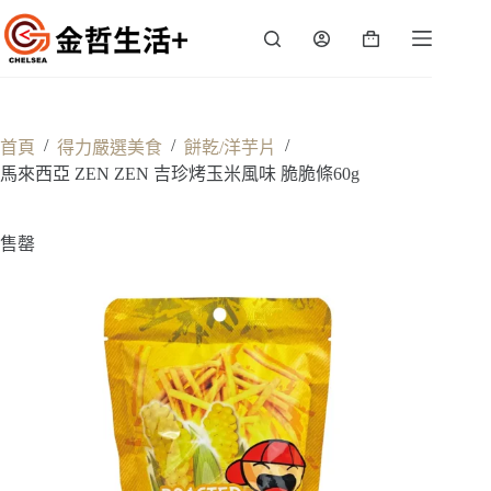
跳
至
購
主
物
要
車
內
容
/
/
/
首頁
得力嚴選美食
餅乾/洋芋片
馬來西亞 ZEN ZEN 吉珍烤玉米風味 脆脆條60g
售罄