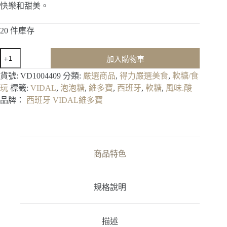
快樂和甜美。
20 件庫存
西
加入購物車
班
牙
貨號:
VD1004409
分類:
嚴選商品
,
得力嚴選美食
,
軟糖/食
VIDAL
玩
標籤:
VIDAL
,
泡泡糖
,
維多寶
,
西班牙
,
軟糖
,
風味.酸
維
品牌：
西班牙 VIDAL維多寶
多
寶
泡
泡
糖
商品特色
風
味
酸
規格說明
軟
糖
90g
數
描述