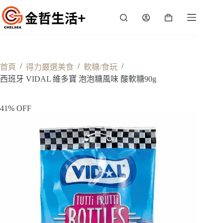
跳
至
購
主
物
要
車
內
容
/
/
/
首頁
得力嚴選美食
軟糖/食玩
西班牙 VIDAL 維多寶 泡泡糖風味 酸軟糖90g
41% OFF