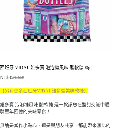
西班牙 VIDAL 維多寶 泡泡糖風味 酸軟糖90g
NT$
35
NT$
59
原
目
始
前
【另有更多西班牙VIDAL維多寶美味軟糖】
價
價
格：
格：
維多寶 泡泡糖風味 酸軟糖 是一款讓您在酸甜交織中體
NT$59。
NT$35。
驗童年回憶的美味零食！
無論是當作小點心，還是與朋友共享，都能帶來無比的