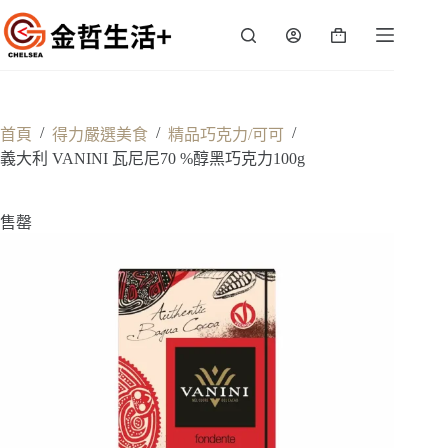
跳
至
購
主
物
要
車
內
容
/
/
/
首頁
得力嚴選美食
精品巧克力/可可
義大利 VANINI 瓦尼尼70 %醇黑巧克力100g
售罄