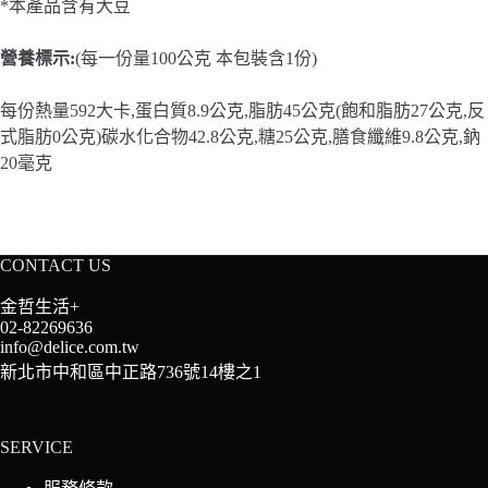
*本產品含有大豆
營養標示:
(每一份量100公克 本包裝含1份)
每份熱量592大卡,蛋白質8.9公克,脂肪45公克(飽和脂肪27公克,反
式脂肪0公克)碳水化合物42.8公克,糖25公克,膳食纖維9.8公克,鈉
20毫克
CONTACT US
金哲生活+
02-82269636
info@delice.com.tw
新北市中和區中正路736號14樓之1
SERVICE