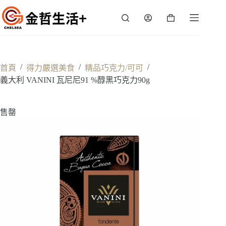
跳
至
購
主
物
要
車
內
容
/
/
/
首頁
得力嚴選美食
精品巧克力/可可
義大利 VANINI 瓦尼尼91 %醇黑巧克力90g
售罄