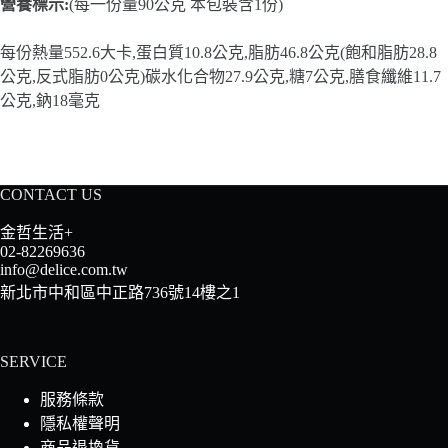
營養標示:
(每一份量90公克 本包裝含1份)
每份熱量552.6大卡,蛋白質10.8公克,脂肪46.8公克(飽和脂肪28.8
公克,反式脂肪0公克)碳水化合物27.9公克,糖7公克,膳食纖維11.7
公克,鈉18毫克
CONTACT US
金哲生活+
02-82269636
info@delice.com.tw
新北市中和區中正路736號14樓之1
SERVICE
服務條款
隱私權聲明
商品退換貨