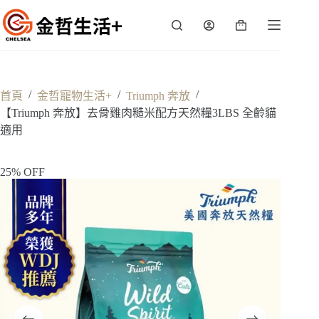
跳
至
購
主
物
要
車
內
容
/
/
/
首頁
金哲寵物生活+
Triumph 奔放
【Triumph 奔放】去骨雞肉糙米配方天然糧3LBS 全齡貓
適用
25% OFF