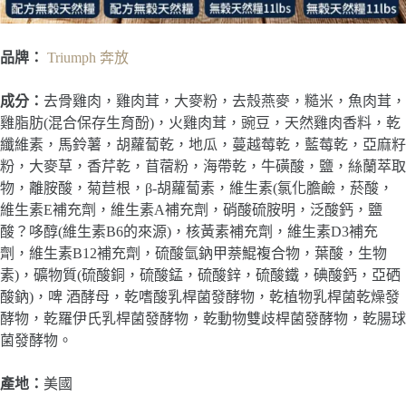
品牌：
Triumph 奔放
成分：
去骨雞肉，雞肉茸，大麥粉，去殼燕麥，糙米，魚肉茸，
雞脂肪(混合保存生育酚)，火雞肉茸，豌豆，天然雞肉香料，乾
纖維素，馬鈴薯，胡蘿蔔乾，地瓜，蔓越莓乾，藍莓乾，亞麻籽
粉，大麥草，香芹乾，苜蓿粉，海帶乾，牛磺酸，鹽，絲蘭萃取
物，離胺酸，菊苣根，β-胡蘿蔔素，維生素(氯化膽鹼，菸酸，
維生素E補充劑，維生素A補充劑，硝酸硫胺明，泛酸鈣，鹽
酸？哆醇(維生素B6的來源)，核黃素補充劑，維生素D3補充
劑，維生素B12補充劑，硫酸氫鈉甲萘鯤複合物，葉酸，生物
素)，礦物質(硫酸銅，硫酸錳，硫酸鋅，硫酸鐵，碘酸鈣，亞硒
酸鈉)，啤 酒酵母，乾嗜酸乳桿菌發酵物，乾植物乳桿菌乾燥發
酵物，乾羅伊氏乳桿菌發酵物，乾動物雙歧桿菌發酵物，乾腸球
菌發酵物。
產地：
美國