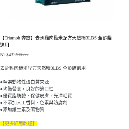
【Triumph 奔放】去骨雞肉糙米配方天然糧3LBS 全齡貓
適用
NT$
435
NT$
580
原
目
始
前
去骨雞肉糙米配方天然糧3LBS 全齡貓適用
價
價
格：
格：
●精選動物性蛋白質來源
NT$580。
NT$435。
●均衡營養，良好的適口性
●優質脂肪酸，保健皮膚、光澤毛質
●不添加人工香料、色素與防腐劑
●添加維生素及礦物質
【更多貓用乾糧
】