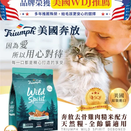
適
用
數
量