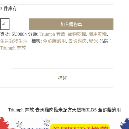
3 件庫存
【Triumph
加入購物車
奔
放】
貨號:
SU0884
分類:
Triumph 奔放
,
寵物乾糧
,
貓用乾糧
,
去
金哲寵物生活+
標籤:
全齡貓適用
,
去骨雞肉
,
糙米
品牌：
骨
Triumph 奔放
雞
肉
糙
米
配
描述
方
天
然
糧
3LBS
Triumph 奔放 去骨雞肉糙米配方天然糧3LBS 全齡貓適用
全
齡
貓