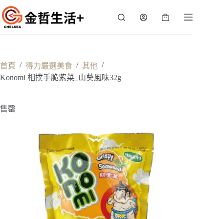
跳
至
購
主
物
要
車
內
容
/
/
/
首頁
得力嚴選美食
其他
Konomi 相撲手脆紫菜_山葵風味32g
售罄