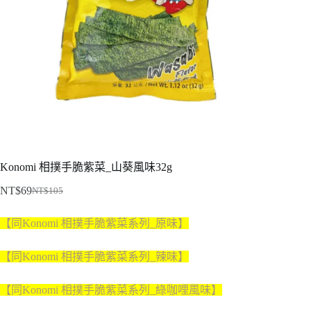
Konomi 相撲手脆紫菜_山葵風味32g
NT$
69
NT$
105
原
目
始
前
【同Konomi 相撲手脆紫菜系列_原味】
價
價
格：
格：
【同Konomi 相撲手脆紫菜系列_
辣味
】
NT$105。
NT$69。
【同Konomi 相撲手脆紫菜系列_
綠咖哩風味】