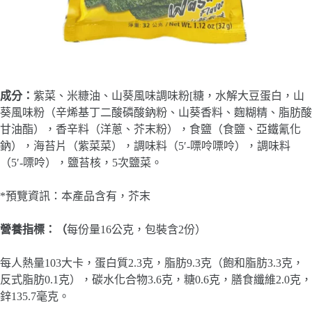
成分：
紫菜、米糠油、山葵風味調味粉[糖，水解大豆蛋白，山
葵風味粉（辛烯基丁二酸磷酸鈉粉、山葵香料、麴糊精、脂肪酸
甘油酯），香辛料（洋蔥、芥末粉），食鹽（食鹽、亞鐵氰化
鈉），海苔片（紫菜菜），調味料（5′-嘌呤嘌呤），調味料
（5′-嘌呤），鹽苔核，5次鹽菜。
*預覽資訊：本產品含有，芥末
營養指標：（
每份量16公克，包裝含2份）
每人熱量103大卡，蛋白質2.3克，脂肪9.3克（飽和脂肪3.3克，
反式脂肪0.1克），碳水化合物3.6克，糖0.6克，膳食纖維2.0克，
鋅135.7毫克。