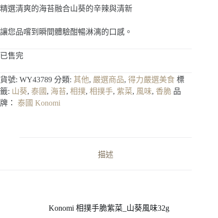
精選清爽的海苔融合山葵的辛辣與清新
讓您品嚐到瞬間體驗酣暢淋漓的口感。
已售完
貨號:
WY43789
分類:
其他
,
嚴選商品
,
得力嚴選美食
標
籤:
山葵
,
泰國
,
海苔
,
相撲
,
相撲手
,
紫菜
,
風味
,
香脆
品
牌：
泰國 Konomi
描述
Konomi 相撲手脆紫菜_山葵風味32g