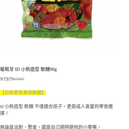
葡萄牙 ID 小熊造型 軟糖90g
NT$
79
NT$
89
原
目
始
前
【另有更多美味軟糖】
價
價
格：
格：
id 小熊造型 軟糖 不僅適合孩子，更是成人喜愛的零食選
NT$89。
NT$79。
擇！
無論是派對、聚會，還是自己隨時隨地的小零嘴，