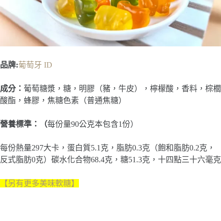
品牌:
葡萄牙 ID
成分：
葡萄糖漿，糖，明膠（豬，牛皮），檸檬酸，香料，棕櫚
酸酯，蜂膠，焦糖色素（普通焦糖）
營養標準：（
每份量90公克本包含1份）
每份熱量297大卡，蛋白質5.1克，脂肪0.3克（飽和脂肪0.2克，
反式脂肪0克）碳水化合物68.4克，糖51.3克，十四點三十六毫克
【另有更多美味軟糖】