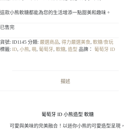
這款小熊軟糖都能為您的生活增添一點甜美和趣味。
已售完
貨號:
ID1145
分類:
嚴選商品
,
得力嚴選美食
,
軟糖/食玩
標籤:
ID
,
小熊
,
萌
,
葡萄牙
,
軟糖
,
造型
品牌：
葡萄牙 ID
描述
葡萄牙 ID 小熊造型 軟糖
可愛與美味的完美融合！以迷你小熊的可愛造型呈現，