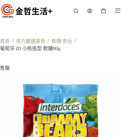
跳
至
購
主
物
要
車
內
容
/
/
/
首頁
得力嚴選美食
軟糖/食玩
葡萄牙 ID 小熊造型 軟糖90g
售罄