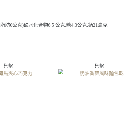
脂肪0公克)碳水化合物6.5 公克,糖4.3公克,鈉21毫克
售罄
售罄