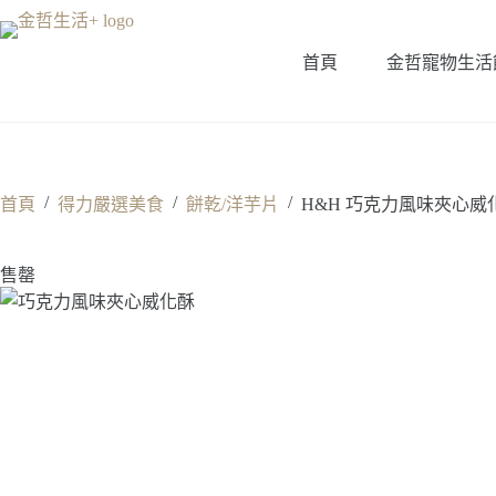
跳
至
首頁
金哲寵物生活
主
要
內
容
/
/
/
首頁
得力嚴選美食
餅乾/洋芋片
H&H 巧克力風味夾心威化
售罄