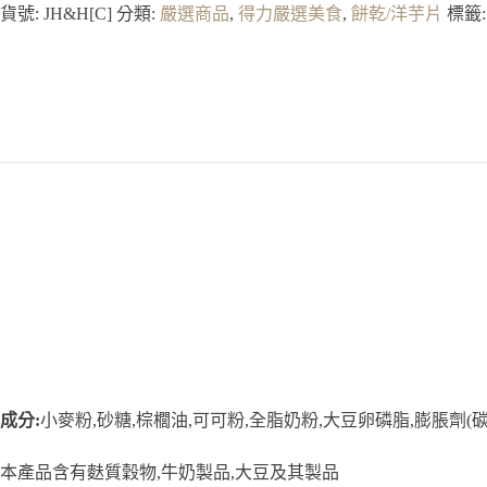
貨號:
JH&H[C]
分類:
嚴選商品
,
得力嚴選美食
,
餅乾/洋芋片
標籤
成分:
小麥粉,砂糖,棕櫚油,可可粉,全脂奶粉,大豆卵磷脂,膨脹劑(
本產品含有麩質穀物,牛奶製品,大豆及其製品