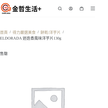
跳
至
購
主
物
要
車
內
容
/
/
/
首頁
得力嚴選美食
餅乾/洋芋片
ELDORADA 迷迭香風味洋芋片130g
售罄