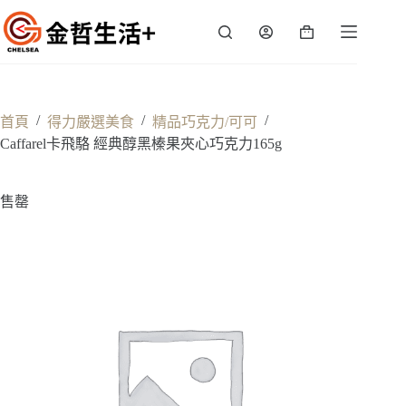
跳
至
購
主
物
要
車
內
容
/
/
/
首頁
得力嚴選美食
精品巧克力/可可
Caffarel卡飛駱 經典醇黑榛果夾心巧克力165g
售罄