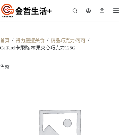
跳
至
購
主
物
要
車
內
容
/
/
/
首頁
得力嚴選美食
精品巧克力/可可
Caffarel卡飛駱 榛果夾心巧克力125G
售罄