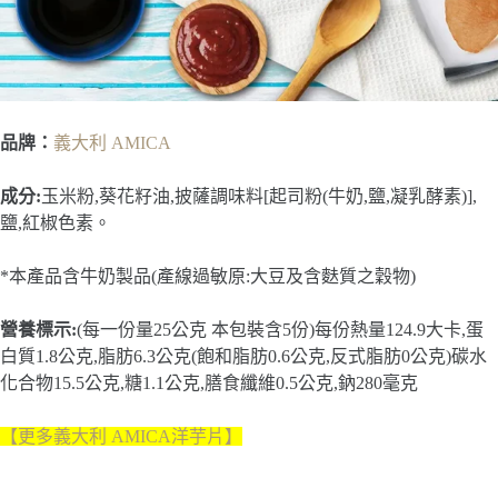
品牌：
義大利 AMICA
成分:
玉米粉,葵花籽油,披薩調味料[起司粉(牛奶,鹽,凝乳酵素)],
鹽,紅椒色素。
*本產品含牛奶製品(產線過敏原:大豆及含麩質之穀物)
營養標示:
(每一份量25公克 本包裝含5份)每份熱量124.9大卡,蛋
白質1.8公克,脂肪6.3公克(飽和脂肪0.6公克,反式脂肪0公克)碳水
化合物15.5公克,糖1.1公克,膳食纖維0.5公克,鈉280毫克
【更多義大利 AMICA洋芋片】