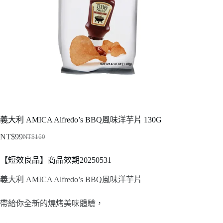
義大利 AMICA Alfredo’s BBQ風味洋芋片 130G
NT$
99
NT$
160
原
目
始
前
【短效良品】商品效期20250531
價
價
格：
格：
義大利 AMICA Alfredo’s BBQ風味洋芋片
NT$160。
NT$99。
帶給你全新的燒烤美味體驗，