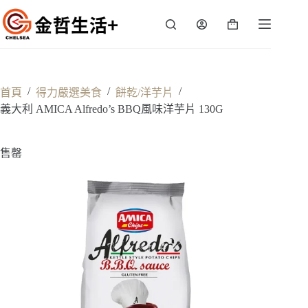
跳
至
購
主
物
要
車
內
容
/
/
/
首頁
得力嚴選美食
餅乾/洋芋片
義大利 AMICA Alfredo’s BBQ風味洋芋片 130G
售罄