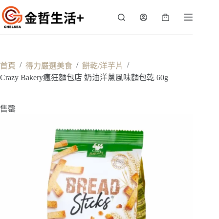
跳
至
購
主
物
要
車
內
容
/
/
/
首頁
得力嚴選美食
餅乾/洋芋片
Crazy Bakery瘋狂麵包店 奶油洋蔥風味麵包乾 60g
售罄