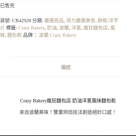
已售完
貨號:
CB42928
分類:
嚴選商品
,
得力嚴選美食
,
餅乾/洋芋
片
標籤:
Crazy Bakery
,
奶油
,
波蘭
,
洋蔥
,
瘋狂麵包店
,
風
味
,
麵包乾
品牌：
波蘭 Crazy Bakery
描述
Crazy Bakery瘋狂麵包店 奶油洋蔥風味麵包乾
來自波蘭美味！雙重烘焙技法創造絕妙口感！