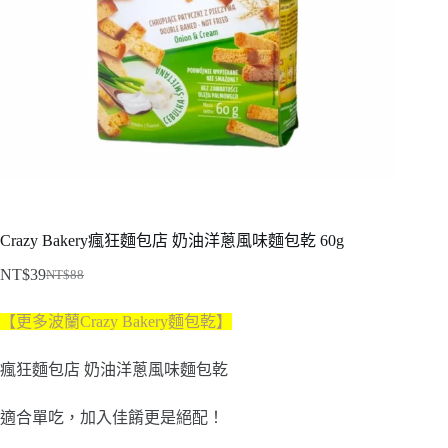
Crazy Bakery瘋狂麵包店 奶油洋蔥風味麵包乾 60g
NT$
39
NT$
88
原
目
始
前
【更多波蘭Crazy Bakery麵包乾】
價
價
格：
格：
瘋狂麵包店 奶油洋蔥風味麵包乾
NT$88。
NT$39。
適合單吃，加入佳餚更是絕配！