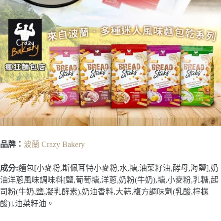
品牌：
波蘭 Crazy Bakery
成分:
麵包[小麥粉,斯佩耳特小麥粉,水,糖,油菜籽油,酵母,海鹽],奶
油洋蔥風味調味料[鹽,葡萄糖,洋蔥,奶粉(牛奶),糖,小麥粉,乳糖,起
司粉(牛奶,鹽,凝乳酵素),奶油香料,大蒜,複方調味劑(乳酸,檸檬
酸)],油菜籽油。