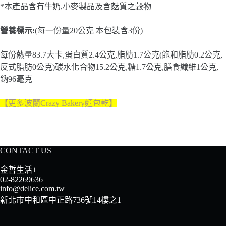
*本產品含有牛奶,小麥製品及含麩質之穀物
營養標示:
(每一份量20公克 本包裝含3份)
每份熱量83.7大卡,蛋白質2.4公克,脂肪1.7公克(飽和脂肪0.2公克,
反式脂肪0公克)碳水化合物15.2公克,糖1.7公克,膳食纖維1公克,
鈉96毫克
【更多波蘭Crazy Bakery麵包乾】
CONTACT US
金哲生活+
02-82269636
info@delice.com.tw
新北市中和區中正路736號14樓之1