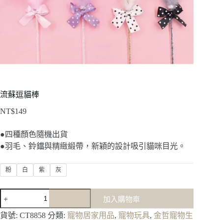
流蘇逗貓棒
NT$
149
●四種顏色隨機出貨
●羽毛、鈴鐺與精緻緞帶，新穎的設計吸引貓咪目光。
粉
白
紫
灰
流
加入購物車
蘇
逗
貨號:
CT8858
分類:
寵物居家用品
,
寵物玩具
,
金哲寵物生