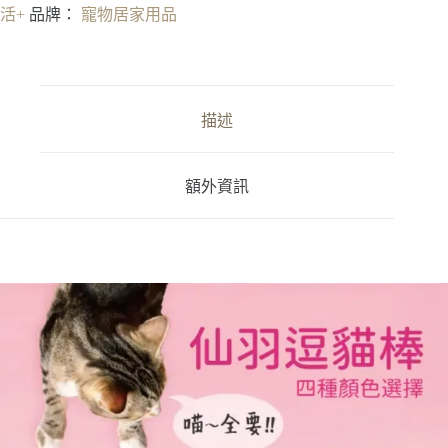
貓
活+
品牌：
寵物居家用品
棒
數
量
描述
額外資訊