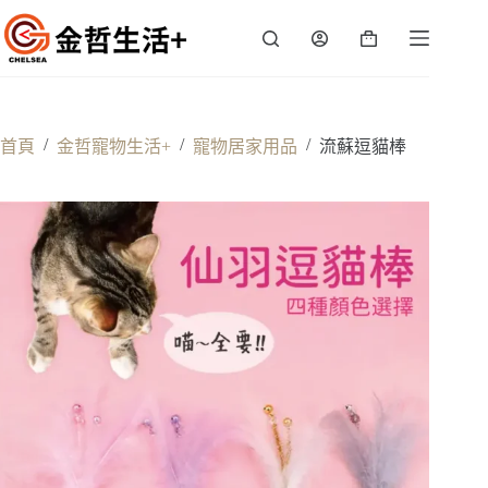
跳
至
購
主
物
要
車
內
容
/
/
/
首頁
金哲寵物生活+
寵物居家用品
流蘇逗貓棒