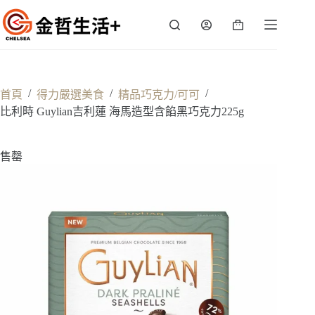
跳
至
購
主
物
要
車
內
容
/
/
/
首頁
得力嚴選美食
精品巧克力/可可
比利時 Guylian吉利蓮 海馬造型含餡黑巧克力225g
售罄