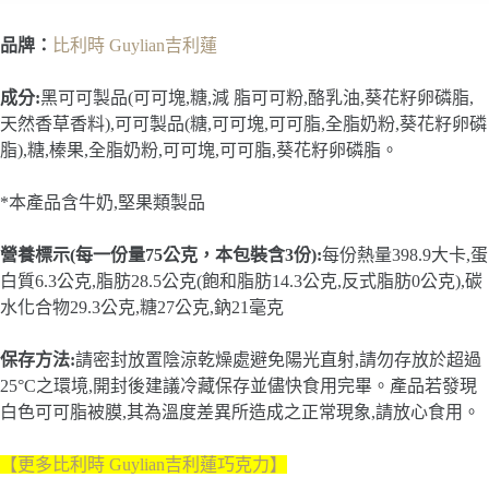
品牌：
比利時 Guylian吉利蓮
成分:
黑可可製品(可可塊,糖,減 脂可可粉,酪乳油,葵花籽卵磷脂,
天然香草香料),可可製品(糖,可可塊,可可脂,全脂奶粉,葵花籽卵磷
脂),糖,榛果,全脂奶粉,可可塊,可可脂,葵花籽卵磷脂。
*本產品含牛奶,堅果類製品
營養標示(每一份量75公克，本包裝含3份):
每份熱量398.9大卡,蛋
白質6.3公克,脂肪28.5公克(飽和脂肪14.3公克,反式脂肪0公克),碳
水化合物29.3公克,糖27公克,鈉21毫克
保存方法:
請密封放置陰涼乾燥處避免陽光直射,請勿存放於超過
25°C之環境,開封後建議冷藏保存並儘快食用完畢。產品若發現
白色可可脂被膜,其為溫度差異所造成之正常現象,請放心食用。
【更多比利時 Guylian吉利蓮巧克力
】