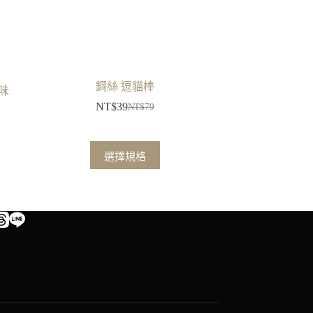
鋼絲 逗貓棒
風味
NT$
39
NT$
79
原
目
始
前
價
價
此
選擇規格
格：
格：
產
NT$79。
NT$39。
品
有
多
種
款
式。
可
在