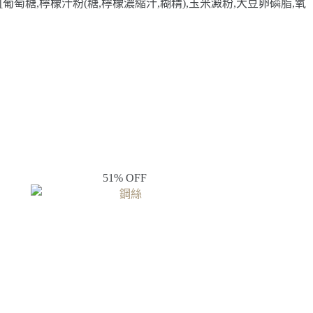
[葡萄糖,檸檬汁粉(糖,檸檬濃縮汁,糊精),玉米澱粉,大豆卵磷脂,氧
51% OFF