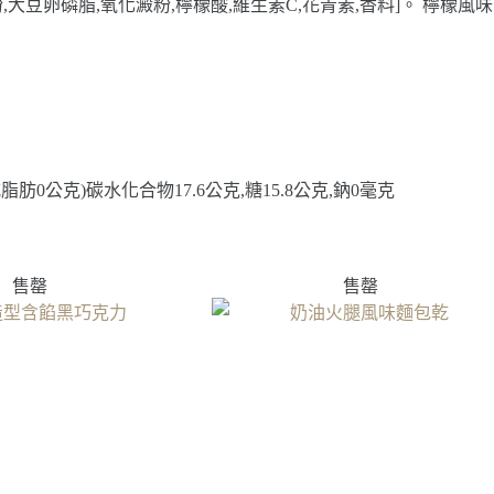
,大豆卵磷脂,氧化澱粉,檸檬酸,維生素C,花青素,香料]。 檸檬風味
脂肪0公克)碳水化合物17.6公克,糖15.8公克,鈉0毫克
售罄
售罄