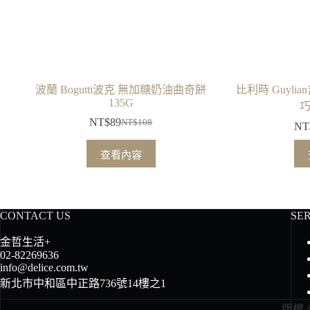
波蘭 Bogutti波克 無加糖奶油曲奇餅
比利時 Guyl
135G
巧
NT$
89
NT$
108
NT
原
目
始
前
查看內容
價
價
格：
格：
NT$108。
NT$89。
CONTACT US
SE
金哲生活+
02-82269636
info@delice.com.tw
新北市中和區中正路736號14樓之1
版權 ©