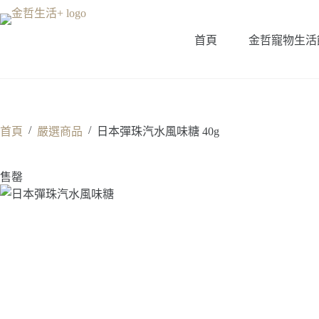
跳
至
首頁
金哲寵物生活
主
要
內
容
/
/
首頁
嚴選商品
日本彈珠汽水風味糖 40g
售罄