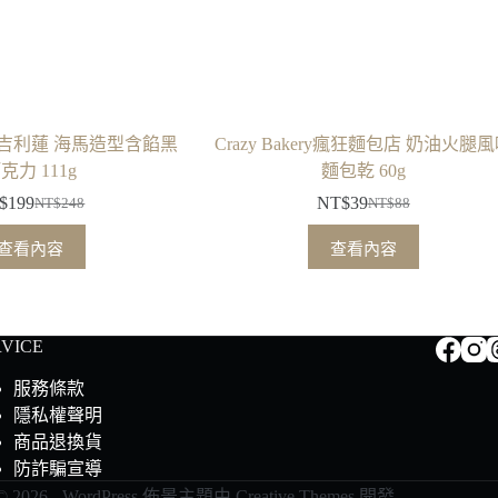
ian吉利蓮 海馬造型含餡黑
Crazy Bakery瘋狂麵包店 奶油火腿
克力 111g
麵包乾 60g
$
199
NT$
39
NT$
248
NT$
88
原
目
原
目
始
前
始
前
查看內容
查看內容
價
價
價
價
格：
格：
格：
格：
NT$248。
NT$199。
NT$88。
NT$39。
RVICE
服務條款
隱私權聲明
商品退換貨
防詐騙宣導
 2026 - WordPress 佈景主題由
Creative Themes
開發