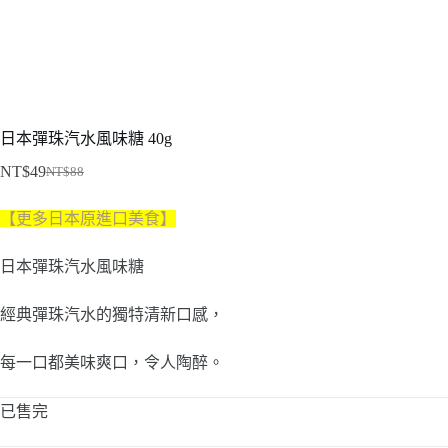
日本彈珠汽水風味糖 40g
NT$
49
NT$
88
原
目
始
前
【更多日本原進口美食】
價
價
格：
格：
日本彈珠汽水風味糖
NT$88。
NT$49。
經典彈珠汽水的獨特清新口感，
每一口都美味爽口，令人陶醉。
已售完