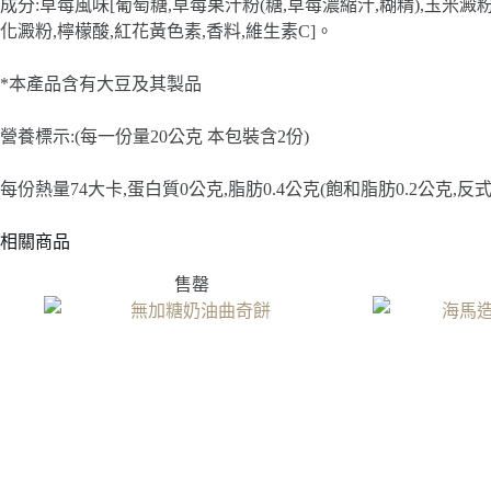
成分:草莓風味[葡萄糖,草莓果汁粉(糖,草莓濃縮汁,糊精),玉米澱粉
化澱粉,檸檬酸,紅花黃色素,香料,維生素C]。
*本產品含有大豆及其製品
營養標示:(每一份量20公克 本包裝含2份)
每份熱量74大卡,蛋白質0公克,脂肪0.4公克(飽和脂肪0.2公克,反式
相關商品
售罄