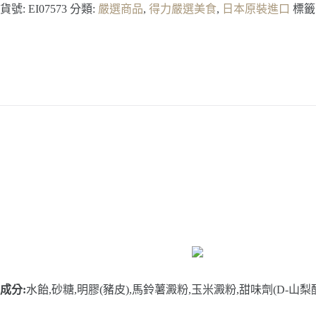
貨號:
EI07573
分類:
嚴選商品
,
得力嚴選美食
,
日本原裝進口
標籤
成分:
水飴,砂糖,明膠(豬皮),馬鈴薯澱粉,玉米澱粉,甜味劑(D-山