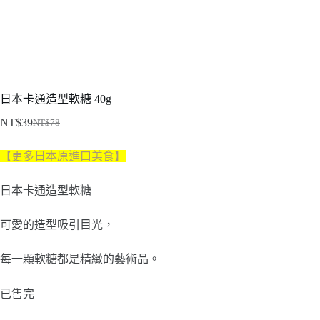
日本卡通造型軟糖 40g
NT$
39
NT$
78
原
目
始
前
【更多日本原進口美食】
價
價
格：
格：
日本卡通造型軟糖
NT$78。
NT$39。
可愛的造型吸引目光，
每一顆軟糖都是精緻的藝術品。
已售完