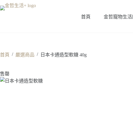
跳
至
首頁
金哲寵物生活
主
要
內
容
/
/
首頁
嚴選商品
日本卡通造型軟糖 40g
售罄