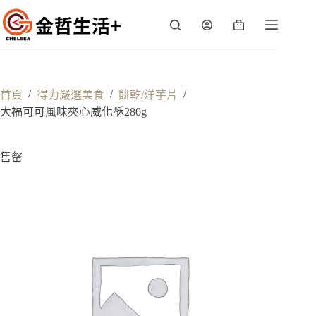
跳
至
購
主
物
要
車
內
容
/
/
/
首頁
得力嚴選美食
餅乾/洋芋片
大福可可風味夾心威化酥280g
售罄