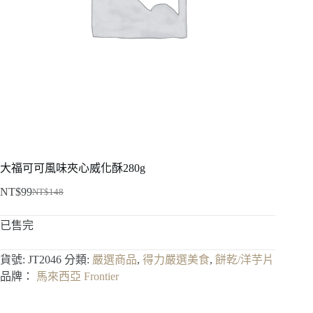
大福可可風味夾心威化酥280g
NT$
99
NT$
148
原
目
始
前
已售完
價
價
格：
格：
貨號:
JT2046
分類:
嚴選商品
,
得力嚴選美食
,
餅乾/洋芋片
NT$148。
NT$99。
品牌：
馬來西亞 Frontier