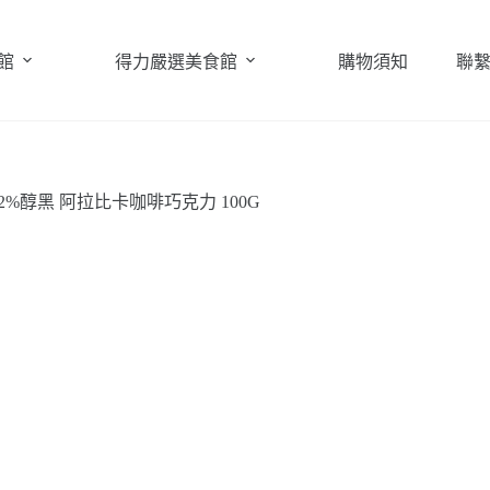
館
得力嚴選美食館
購物須知
聯
72%醇黑 阿拉比卡咖啡巧克力 100G