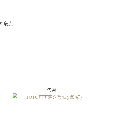
32毫克
售罄