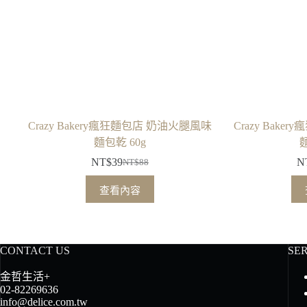
Crazy Bakery瘋狂麵包店 奶油火腿風味
Crazy Bak
麵包乾 60g
麵
NT$
39
N
NT$
88
原
目
始
前
查看內容
價
價
格：
格：
NT$88。
NT$39。
CONTACT US
SE
金哲生活+
02-82269636
info@delice.com.tw