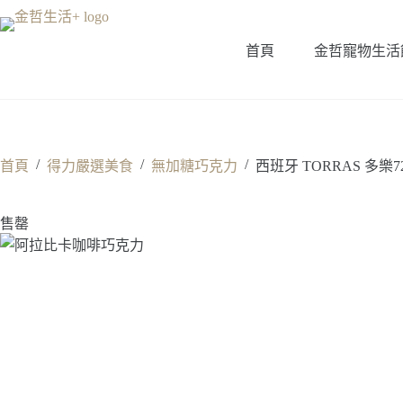
跳
至
首頁
金哲寵物生活
主
要
內
容
/
/
/
首頁
得力嚴選美食
無加糖巧克力
西班牙 TORRAS 多樂
售罄