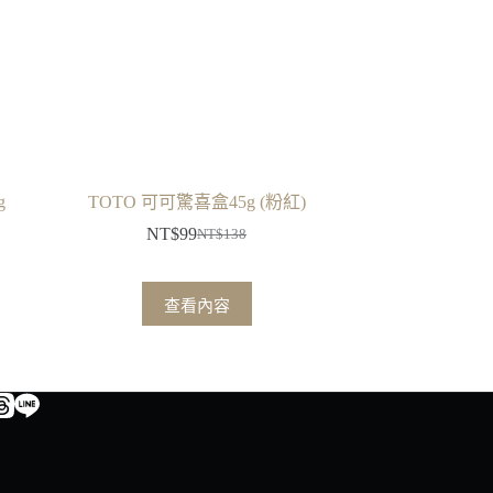
g
TOTO 可可驚喜盒45g (粉紅)
NT$
99
NT$
138
原
目
始
前
價
價
查看內容
格：
格：
NT$138。
NT$99。