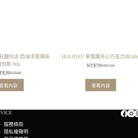
ery瘋狂麵包店 奶油洋蔥風味
HOLIDAY 草莓醬夾心巧克力派240
包乾 60g
NT$
79
NT$
138
原
目
T$
39
NT$
88
原
目
始
前
始
前
價
價
查看內容
查看內容
價
價
格：
格：
格：
格：
NT$138。
NT$79。
NT$88。
NT$39。
RVICE
服務條款
隱私權聲明