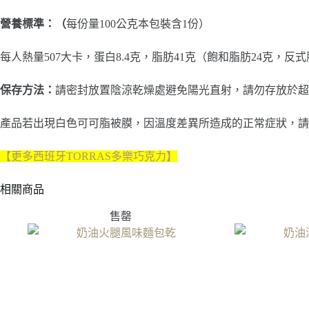
營養標準：（
每份量100公克本包裝含1份）
每人熱量507大卡，蛋白8.4克，脂肪41克（飽和脂肪24克，反
保存方法：
請密封放置陰涼乾燥處避免陽光直射，請勿存放於超
產品若出現白色可可脂被膜，因溫度差異所造成的正常症狀，請
【更多西班牙TORRAS多樂巧克力】
相關商品
售罄