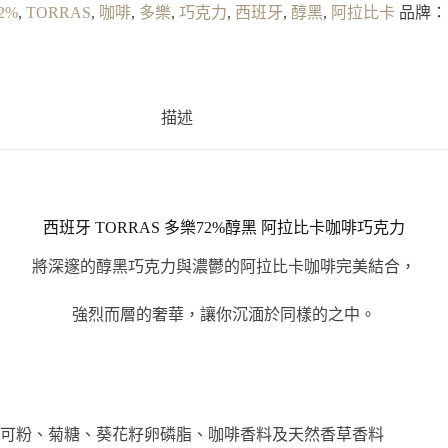
2%
,
TORRAS
,
咖啡
,
多樂
,
巧克力
,
西班牙
,
醇黑
,
阿拉比卡
品牌
描述
西班牙 TORRAS 多樂72%醇黑 阿拉比卡咖啡巧克力
將深邃的醇黑巧克力與濃鬱的阿拉比卡咖啡完美結合，
強烈而層的奢華，讓你沉湎於同樣的之中。
可粉、菊糖、葵花籽卵磷脂、咖啡香料及天然香草香料