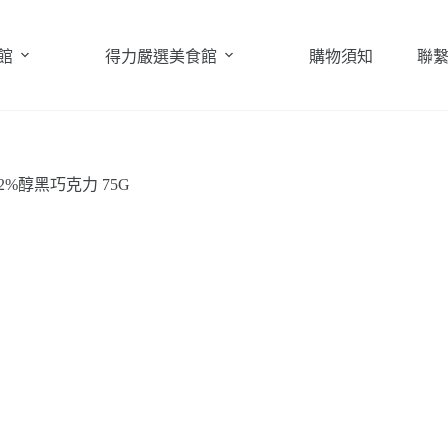
館
得力嚴選美食館
購物須知
聯
72%醇黑巧克力 75G