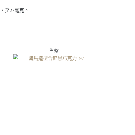
克，癸27毫克。
售罄