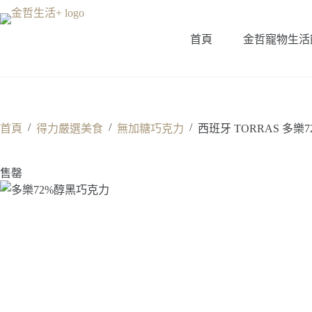
跳
至
首頁
金哲寵物生活
主
要
內
容
/
/
/
首頁
得力嚴選美食
無加糖巧克力
西班牙 TORRAS 多樂
售罄