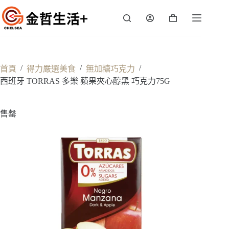
跳
至
購
主
物
要
車
內
容
/
/
/
首頁
得力嚴選美食
無加糖巧克力
西班牙 TORRAS 多樂 蘋果夾心醇黑 巧克力75G
售罄