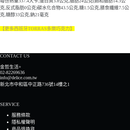
每份熱量337.4大卡,蛋白質3.8公克,脂肪24公克(飽和脂肪14.3公
克,反式脂肪0公克)碳水化合物43.5公克,糖1.5公克,膳食纖維7.5公
克,糖醇33公克,鈉21毫克
【更多西班牙TORRAS多樂巧克力】
CONTACT US
金哲生活+
02-82269636
info@delice.com.tw
新北市中和區中正路736號14樓之1
SERVICE
服務條款
隱私權聲明
商品退換貨