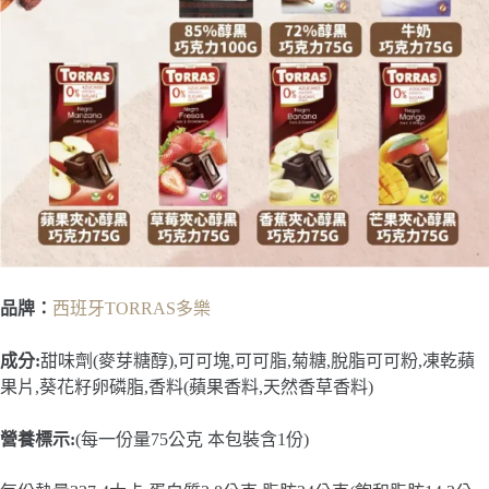
品牌：
西班牙TORRAS多樂
成分:
甜味劑(麥芽糖醇),可可塊,可可脂,菊糖,脫脂可可粉,凍乾蘋
果片,葵花籽卵磷脂,香料(蘋果香料,天然香草香料)
營養標示:
(每一份量75公克 本包裝含1份)