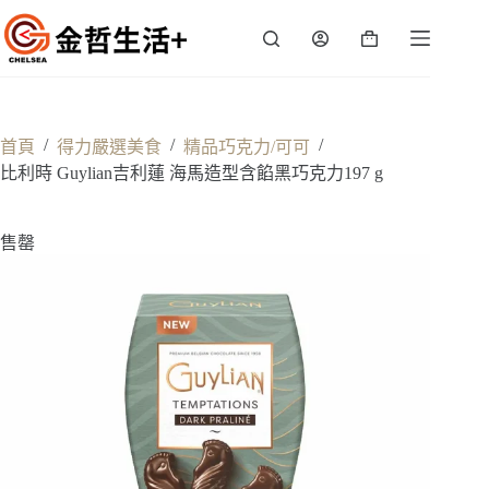
跳
至
購
主
物
要
車
內
容
/
/
/
首頁
得力嚴選美食
精品巧克力/可可
比利時 Guylian吉利蓮 海馬造型含餡黑巧克力197 g
售罄