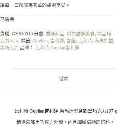
讓每一口都成為奢華的甜蜜享受。
已售完
貨號:
GY510010
分類:
嚴選商品
,
得力嚴選美食
,
精品巧
克力/可可
標籤:
Guylian
,
吉利蓮
,
含餡
,
比利時
,
海馬造型
,
黑巧克力
品牌：
比利時 Guylian吉利蓮
描述
比利時 Guylian吉利蓮 海馬造型含餡黑巧克力197 g
精選濃郁黑巧克力外殼，內含細緻滑順的餡料，