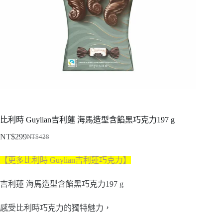
比利時 Guylian吉利蓮 海馬造型含餡黑巧克力197 g
NT$
299
NT$
428
原
目
始
前
【更多比利時 Guylian吉利蓮巧克力
】
價
價
格：
格：
吉利蓮 海馬造型含餡黑巧克力197 g
NT$428。
NT$299。
感受比利時巧克力的獨特魅力，