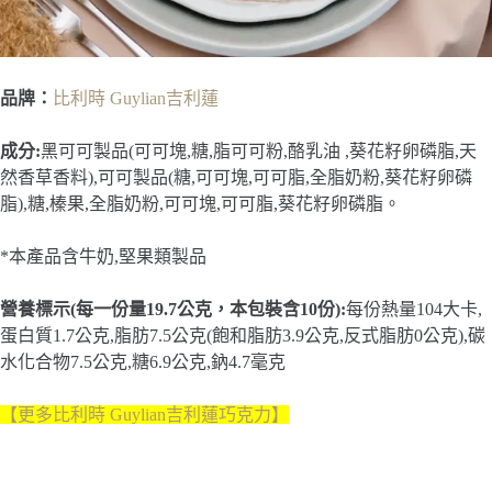
品牌：
比利時 Guylian吉利蓮
成分:
黑可可製品(可可塊,糖,脂可可粉,酪乳油 ,葵花籽卵磷脂,天
然香草香料),可可製品(糖,可可塊,可可脂,全脂奶粉,葵花籽卵磷
脂),糖,榛果,全脂奶粉,可可塊,可可脂,葵花籽卵磷脂。
*本產品含牛奶,堅果類製品
營養標示(每一份量19.7公克，本包裝含10份):
每份熱量104大卡,
蛋白質1.7公克,脂肪7.5公克(飽和脂肪3.9公克,反式脂肪0公克),碳
水化合物7.5公克,糖6.9公克,鈉4.7毫克
【更多比利時 Guylian吉利蓮巧克力
】