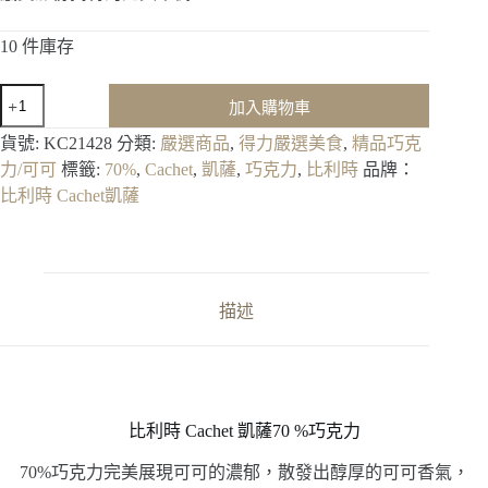
10 件庫存
比
加入購物車
利
時
貨號:
KC21428
分類:
嚴選商品
,
得力嚴選美食
,
精品巧克
Cachet
力/可可
標籤:
70%
,
Cachet
,
凱薩
,
巧克力
,
比利時
品牌：
凱
比利時 Cachet凱薩
薩
70
%
巧
克
描述
力
100g
數
量
比利時 Cachet 凱薩70 %巧克力
70%巧克力完美展現可可的濃郁，散發出醇厚的可可香氣，