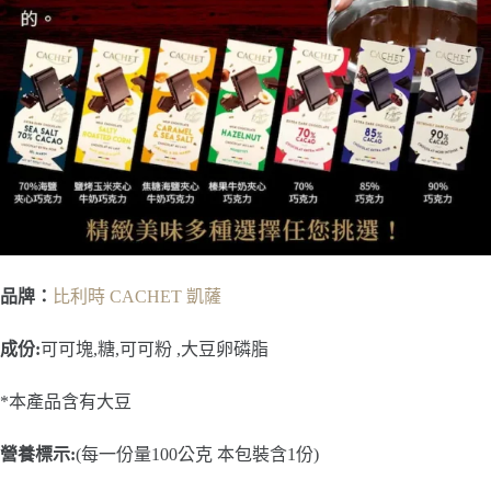
品牌：
比利時 CACHET 凱薩
成份:
可可塊,糖,可可粉 ,大豆卵磷脂
*本產品含有大豆
營養標示:
(每一份量100公克 本包裝含1份)