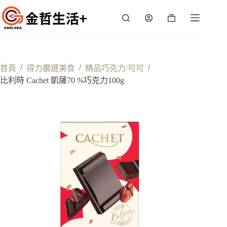
跳
至
購
主
物
要
車
內
容
/
/
/
首頁
得力嚴選美食
精品巧克力/可可
比利時 Cachet 凱薩70 %巧克力100g