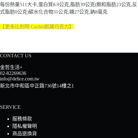
每份熱量511大卡,蛋白質8.9公克,脂肪39公克(飽和脂肪23公克,反
式脂肪0公克)碳水化合物31公克,糖27公克,鈉8毫克
【更多比利時 Cachet凱薩巧克力】
CONTACT US
金哲生活+
02-82269636
info@delice.com.tw
新北市中和區中正路736號14樓之1
SERVICE
服務條款
隱私權聲明
商品退換貨