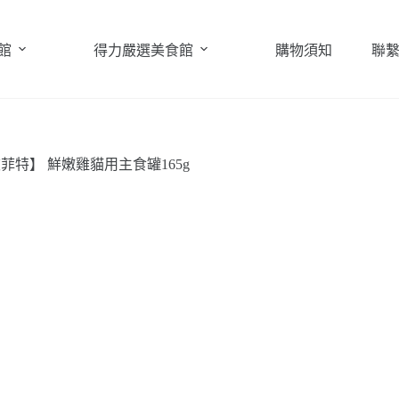
館
得力嚴選美食館
購物須知
聯
波菲特】 鮮嫩雞貓用主食罐165g