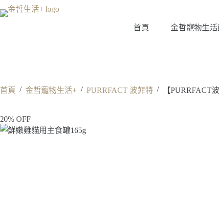
跳
至
首頁
金哲寵物生活
主
要
內
容
/
/
/
首頁
金哲寵物生活+
PURRFACT 波菲特
【PURRFACT
20% OFF