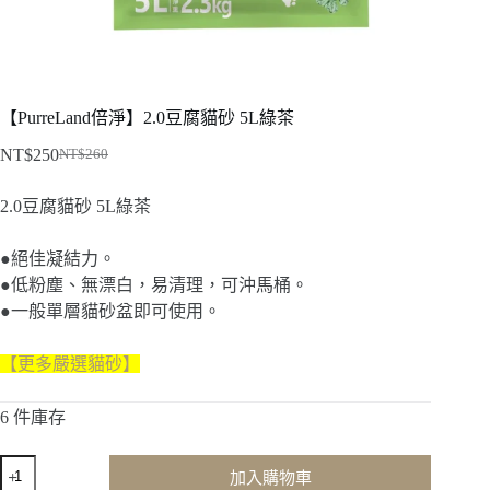
【PurreLand倍淨】2.0豆腐貓砂 5L綠茶
NT$
250
NT$
260
原
目
始
前
2.0豆腐貓砂 5L綠茶
價
價
格：
格：
●絕佳凝結力。
NT$260。
NT$250。
●低粉塵、無漂白，易清理，可沖馬桶。
●一般單層貓砂盆即可使用。
【更多嚴選貓砂】
6 件庫存
【PurreLand
加入購物車
倍