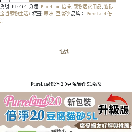
淨】
貨號:
PL010C
分類:
PurreLand 倍淨
,
寵物居家用品
,
貓砂
,
2.0
金哲寵物生活+
標籤:
原味
,
豆腐砂
品牌：
PurreLand 倍
豆
淨
腐
貓
砂
5L
綠
描述
茶
數
量
PurreLand倍淨 2.0豆腐貓砂 5L綠茶