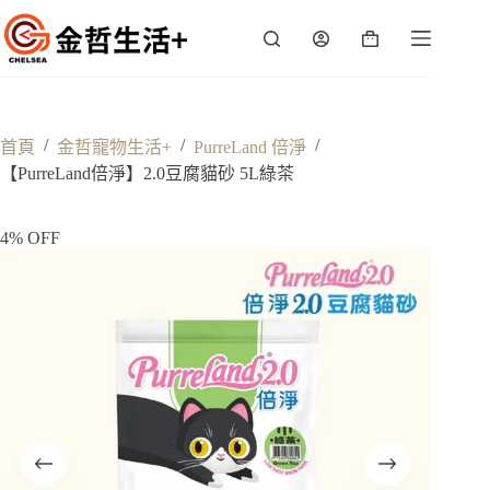
跳
至
購
主
物
要
車
內
容
/
/
/
首頁
金哲寵物生活+
PurreLand 倍淨
【PurreLand倍淨】2.0豆腐貓砂 5L綠茶
4% OFF