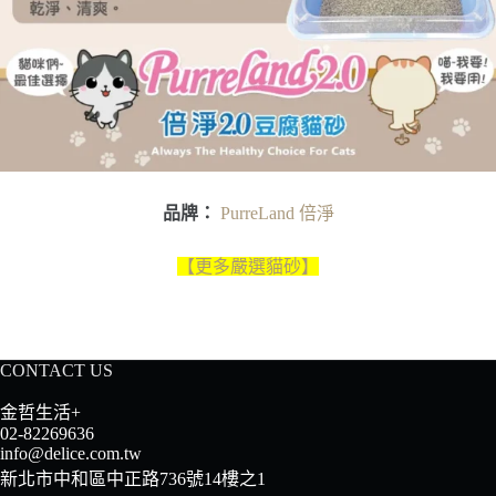
品牌：
PurreLand 倍淨
【更多嚴選貓砂】
CONTACT US
金哲生活+
02-82269636
info@delice.com.tw
新北市中和區中正路736號14樓之1