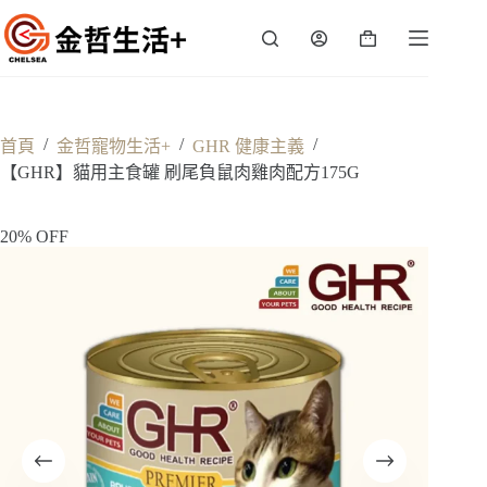
跳
至
購
主
物
要
車
內
容
/
/
/
首頁
金哲寵物生活+
GHR 健康主義
【GHR】貓用主食罐 刷尾負鼠肉雞肉配方175G
20% OFF