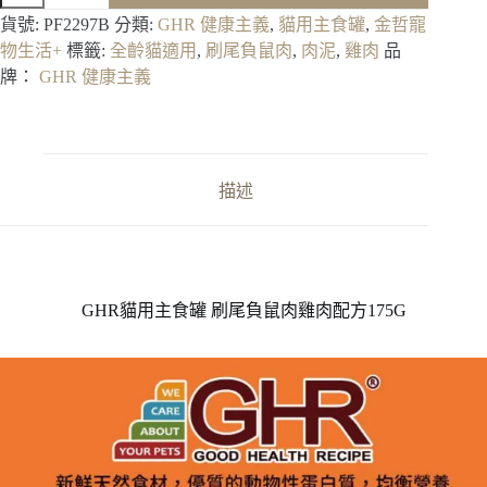
用
貨號:
PF2297B
分類:
GHR 健康主義
,
貓用主食罐
,
金哲寵
主
物生活+
標籤:
全齡貓適用
,
刷尾負鼠肉
,
肉泥
,
雞肉
品
食
牌：
GHR 健康主義
罐
刷
尾
負
鼠
描述
肉
雞
肉
配
方
GHR貓用主食罐 刷尾負鼠肉雞肉配方175G
175G
數
量