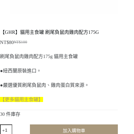
【GHR】貓用主食罐 刷尾負鼠肉雞肉配方175G
NT$
80
NT$
100
原
目
始
前
刷尾負鼠肉雞肉配方175g 貓用主食罐
價
價
格：
格：
●紐西蘭原裝進口。
NT$100。
NT$80。
●嚴選優質刷尾負鼠肉、雞肉蛋白質來源。
【更多
貓用主食罐
】
30 件庫存
【GHR】
加入購物車
貓