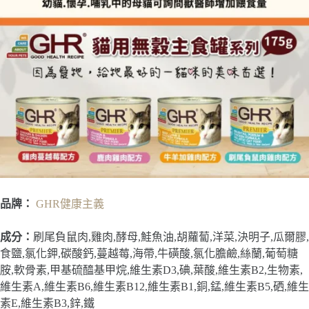
品牌：
GHR健康主義
成分：
刷尾負鼠肉,雞肉,酵母,鮭魚油,胡蘿蔔,洋菜,決明子,瓜爾膠,
食鹽,氯化鉀,碳酸鈣,蔓越莓,海帶,牛磺酸,氯化膽鹼,絲蘭,葡萄糖
胺,軟骨素,甲基硫醯基甲烷,維生素D3,碘,葉酸,維生素B2,生物素,
維生素A,維生素B6,維生素B12,維生素B1,銅,錳,維生素B5,硒,維生
素E,維生素B3,鋅,鐵