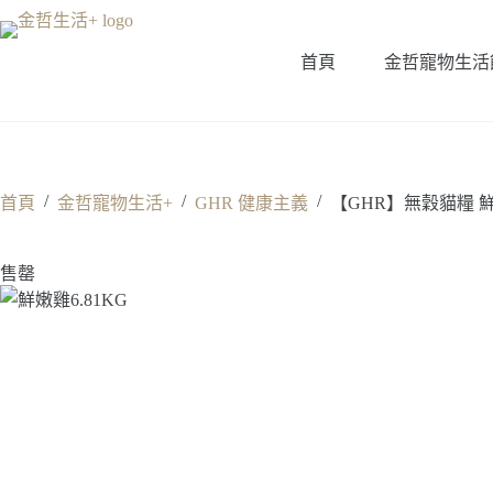
跳
至
首頁
金哲寵物生活
主
要
內
容
/
/
/
首頁
金哲寵物生活+
GHR 健康主義
【GHR】無穀貓糧 鮮
售罄