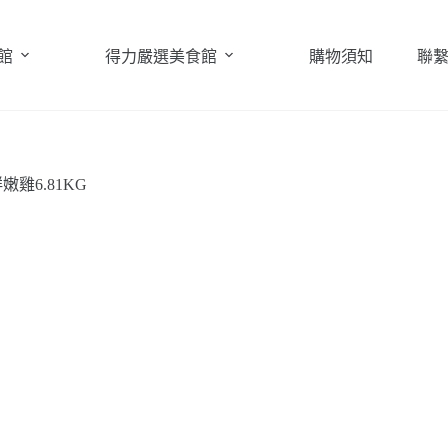
館
得力嚴選美食館
購物須知
聯
嫩雞6.81KG