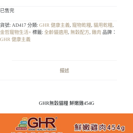
已售完
貨號:
AD417
分類:
GHR 健康主義
,
寵物乾糧
,
貓用乾糧
,
金哲寵物生活+
標籤:
全齡貓適用
,
無穀配方
,
雞肉
品牌：
GHR 健康主義
描述
GHR無穀貓糧 鮮嫩雞454G