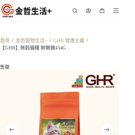
跳
至
購
主
物
要
車
內
容
/
/
/
首頁
金哲寵物生活+
GHR 健康主義
【GHR】無穀貓糧 鮮嫩雞454G
售罄