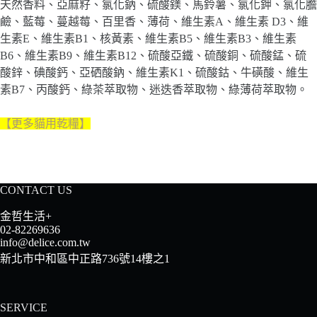
天然香料、亞麻籽、氯化鈉、硫酸鎂、馬鈴薯、氯化鉀、氯化膽
鹼、藍莓、蔓越莓、百里香、薄荷、維生素A、維生素 D3、維
生素E、維生素B1、核黃素、維生素B5、維生素B3、維生素
B6、維生素B9、維生素B12、硫酸亞鐵、硫酸銅、硫酸錳、硫
酸鋅、碘酸鈣、亞硒酸鈉、維生素K1、硫酸鈷、牛磺酸、維生
素B7、丙酸鈣、綠茶萃取物、迷迭香萃取物、綠薄荷萃取物。
【更多貓用乾糧
】
CONTACT US
金哲生活+
02-82269636
info@delice.com.tw
新北市中和區中正路736號14樓之1
SERVICE