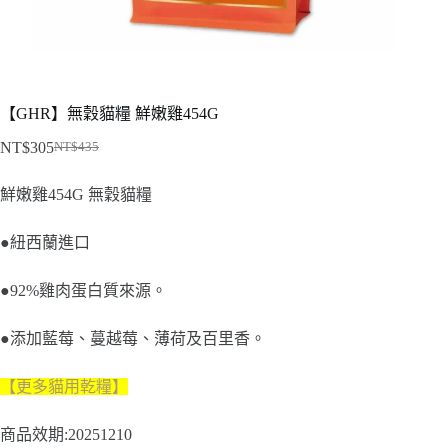
【GHR】無穀貓糧 鮮嫩雞454G
NT$
305
NT$
435
原
目
始
前
鮮嫩雞454G 無穀貓糧
價
價
格：
格：
●紐西蘭進口
NT$435。
NT$305。
●92%雞肉蛋白質來源。
●添加藍莓、蔓越莓、薄荷及百里香。
【更多貓用乾糧
】
商品效期:20251210