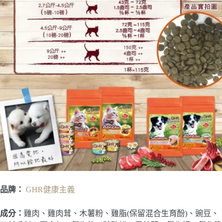
品牌：
GHR健康主義
成分：
雞肉、雞肉茸、木薯粉、雞脂(保留混合生育酚)、豌豆、