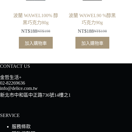
波蘭 WAWEL100% 醇
波蘭 WAWEL90 %醇黑
黑巧克力80g
巧克力90g
NT$
188
NT$
188
NT$
198
NT$
198
原
目
原
目
始
前
始
前
加入購物車
加入購物車
價
價
價
價
格：
格：
格：
格：
NT$198。
NT$188。
NT$198。
NT$188。
CONTACT US
金哲生活+
02-82269636
info@delice.com.tw
新北市中和區中正路736號14樓之1
SERVICE
服務條款