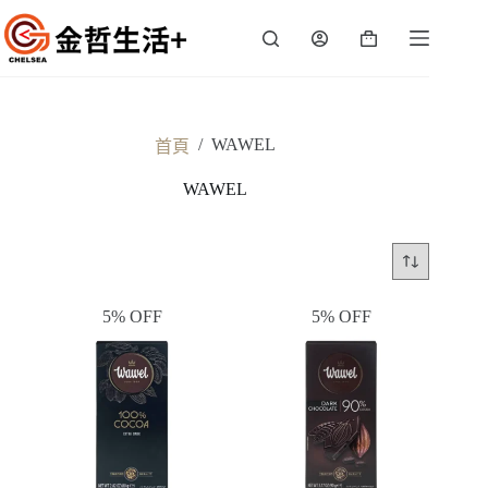
跳
至
購
主
物
要
車
內
容
/
WAWEL
首頁
WAWEL
5% OFF
5% OFF