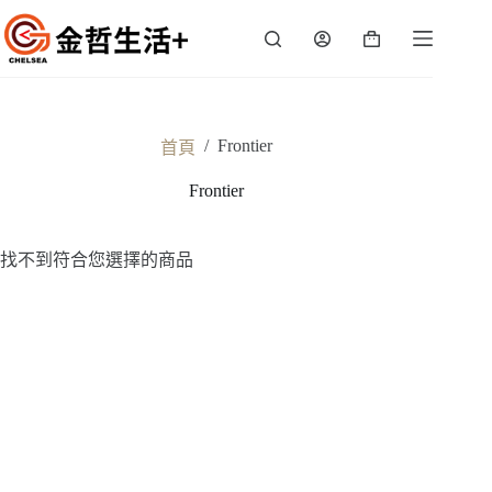
跳
至
購
主
物
要
車
內
容
/
Frontier
首頁
Frontier
找不到符合您選擇的商品