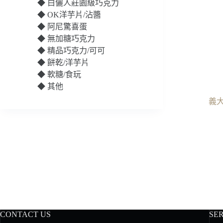
◆
白儷人莊園級巧克力
◆
OK洋芋片/沾醬
◆
阿尼驚喜蛋
◆
無加糖巧克力
◆
精品巧克力/可可
◆
餅乾/洋芋片
◆
軟糖/食玩
◆
其他
義大利
CONTACT US
SE