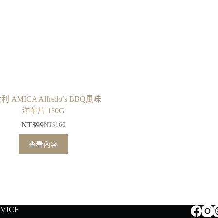
 AMICA Alfredo’s BBQ風味
洋芋片 130G
NT$
99
NT$
160
原
目
始
前
查看內容
價
價
格：
格：
NT$160。
NT$99。
RVICE