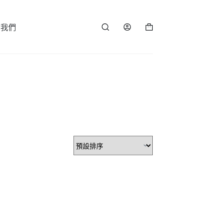
繫我們
購
物
車