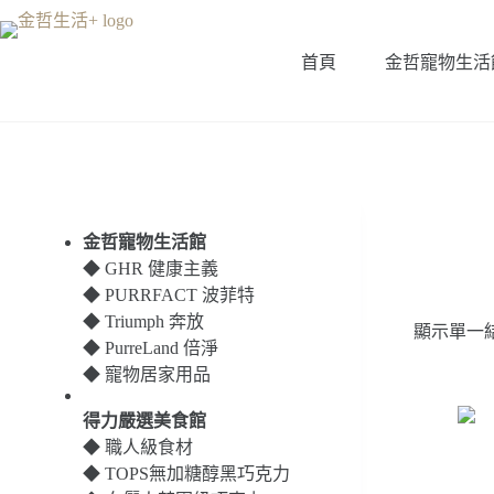
跳
至
首頁
金哲寵物生活
主
要
內
容
金哲寵物生活館
◆
GHR 健康主義
◆
PURRFACT 波菲特
◆
Triumph 奔放
顯示單一
◆
PurreLand 倍淨
◆
寵物居家用品
得力嚴選美食館
◆
職人級食材
◆
TOPS無加糖醇黑巧克力