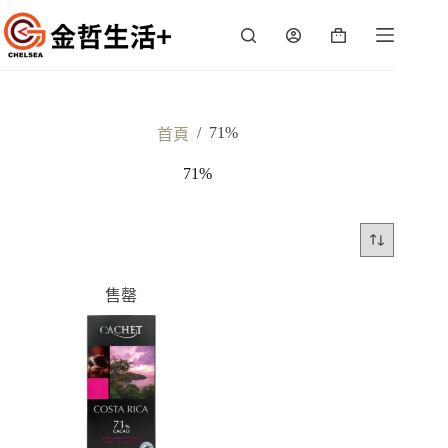
跳
至
購
主
物
要
車
內
容
/
71%
首頁
71%
售罄