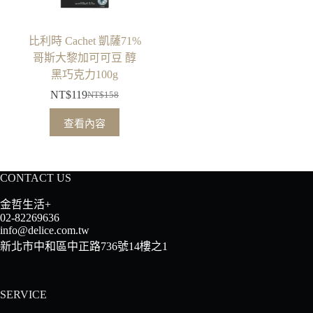
比利時 Cachet 凱薩71%
哥斯大黎加可可豆 醇
黑巧克力100g
NT$
119
NT$
158
原
目
始
前
查看內容
價
價
格：
格：
NT$158。
NT$119。
CONTACT US
金哲生活+
02-82269636
info@delice.com.tw
新北市中和區中正路736號14樓之1
SERVICE