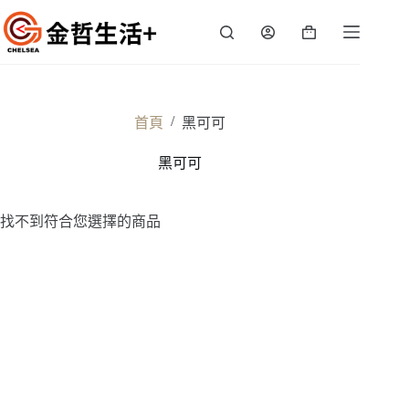
跳
至
購
主
物
要
車
內
容
/
首頁
黑可可
黑可可
找不到符合您選擇的商品