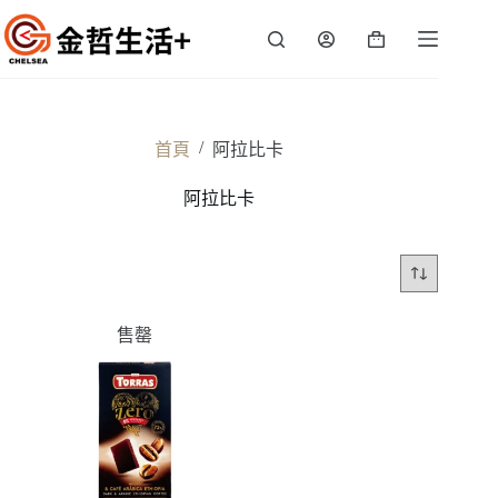
跳
至
購
主
物
要
車
內
容
/
首頁
阿拉比卡
阿拉比卡
售罄