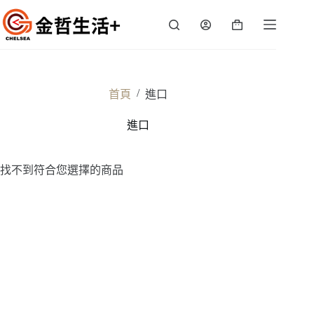
跳
至
購
主
物
要
車
內
容
/
首頁
進口
進口
找不到符合您選擇的商品