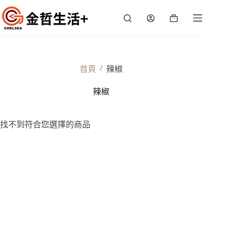
跳
至
購
主
物
要
車
內
容
/
首頁
辣椒
辣椒
找不到符合您選擇的商品