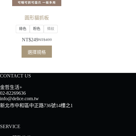
圓形貓抓板
綠色
粉色
條紋
NT$
249
NT$
499
原
目
此
始
前
選擇規格
產
價
價
品
格：
格：
有
NT$499。
NT$249。
CONTACT US
多
種
金哲生活+
款
02-82269636
info@delice.com.tw
式。
新北市中和區中正路736號14樓之1
可
在
產
SERVICE
品