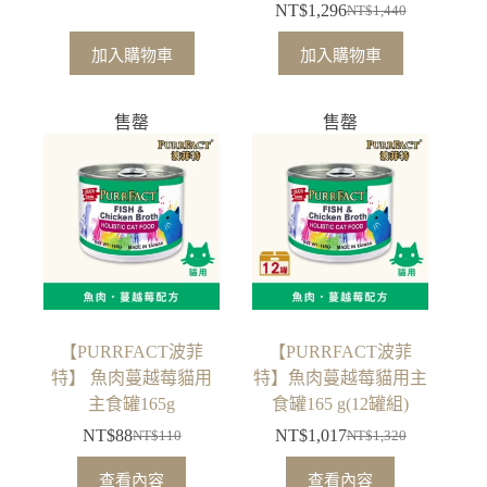
NT$
1,296
NT$
1,440
原
目
始
前
加入購物車
加入購物車
價
價
格：
格：
售罄
售罄
NT$1,440。
NT$1,296。
【PURRFACT波菲
【PURRFACT波菲
特】 魚肉蔓越莓貓用
特】魚肉蔓越莓貓用主
主食罐165g
食罐165 g(12罐組)
NT$
88
NT$
1,017
NT$
110
NT$
1,320
原
目
原
目
始
前
始
前
查看內容
查看內容