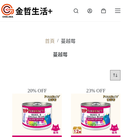
跳
至
購
主
物
要
車
內
容
/
首頁
蔓越莓
蔓越莓
20% OFF
23% OFF