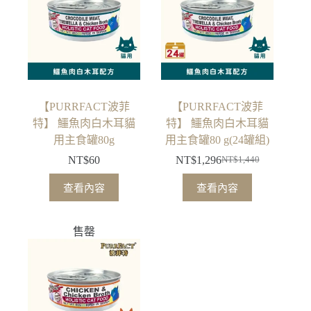
【PURRFACT波菲
【PURRFACT波菲
特】 鱷魚肉白木耳貓
特】 鱷魚肉白木耳貓
用主食罐80g
用主食罐80 g(24罐組)
NT$
60
NT$
1,296
NT$
1,440
原
目
始
前
查看內容
查看內容
價
價
格：
格：
售罄
NT$1,440。
NT$1,296。