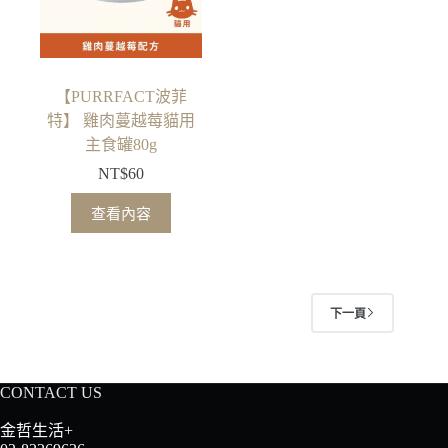
【PURRFACT波菲
特】 雞肉蔓越莓貓用
主食罐80g
NT$
60
查看內容
下一頁
CONTACT US
金哲生活+