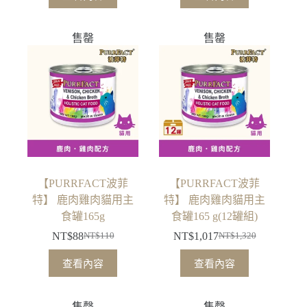
價
價
價
價
格：
格：
格：
格：
售罄
售罄
NT$110。
NT$88。
NT$1,320。
NT$1,017。
【PURRFACT波菲
【PURRFACT波菲
特】 鹿肉雞肉貓用主
特】 鹿肉雞肉貓用主
食罐165g
食罐165 g(12罐組)
NT$
88
NT$
1,017
NT$
110
NT$
1,320
原
目
原
目
始
前
始
前
查看內容
查看內容
價
價
價
價
格：
格：
格：
格：
售罄
售罄