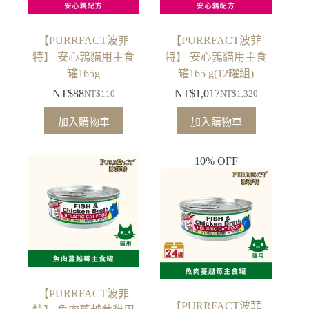
【PURRFACT波菲
【PURRFACT波菲
特】 安心鶉貓用主食
特】 安心鶉貓用主食
罐165g
罐165 g(12罐組)
NT$
88
NT$
1,017
NT$
110
NT$
1,320
原
目
原
目
始
前
始
前
加入購物車
加入購物車
價
價
價
價
格：
格：
格：
格：
10% OFF
NT$110。
NT$88。
NT$1,320。
NT$1,017。
【PURRFACT波菲
【PURRFACT波菲