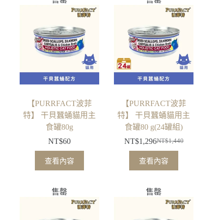
NT$110。
NT$88。
NT$1,320。
NT$1,017。
【PURRFACT波菲
【PURRFACT波菲
特】 干貝蠶蛹貓用主
特】 干貝蠶蛹貓用主
食罐80g
食罐80 g(24罐組)
NT$
60
NT$
1,296
NT$
1,440
原
目
始
前
查看內容
查看內容
價
價
格：
格：
售罄
售罄
NT$1,440。
NT$1,296。