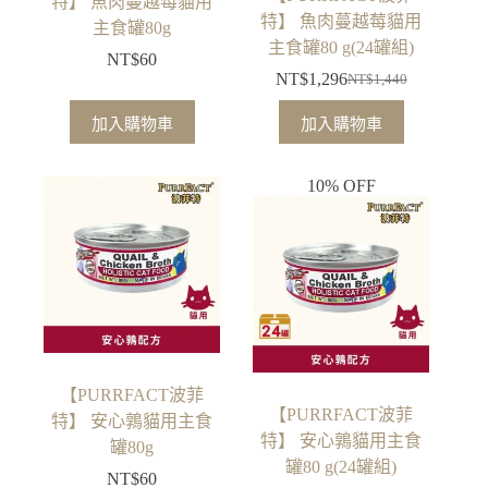
特】 魚肉蔓越莓貓用
特】 魚肉蔓越莓貓用
主食罐80g
主食罐80 g(24罐組)
NT$
60
NT$
1,296
NT$
1,440
原
目
始
前
加入購物車
加入購物車
價
價
格：
格：
10% OFF
NT$1,440。
NT$1,296。
【PURRFACT波菲
【PURRFACT波菲
特】 安心鶉貓用主食
特】 安心鶉貓用主食
罐80g
罐80 g(24罐組)
NT$
60