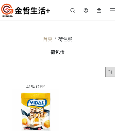
跳
至
購
主
物
要
車
內
容
/
首頁
荷包蛋
荷包蛋
41% OFF