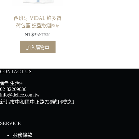
西班牙 VIDAL 維多寶
荷包蛋 造型軟糖90g
NT$
35
NT$
59
原
目
始
前
加入購物車
價
價
格：
格：
NT$59。
NT$35。
CONTACT US
金哲生活+
02-82269636
info@delice.com.tw
新北市中和區中正路736號14樓之1
SERVICE
服務條款