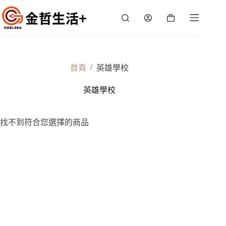
跳
至
購
主
物
要
車
內
容
/
首頁
英雄學校
英雄學校
找不到符合您選擇的商品