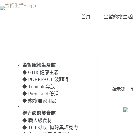
跳
至
首頁
金哲寵物生活
主
要
內
容
金哲寵物生活館
◆
GHR 健康主義
◆
PURRFACT 波菲特
◆
Triumph 奔放
顯示第 1 
◆
PurreLand 倍淨
◆
寵物居家用品
得力嚴選美食館
◆
職人級食材
◆
TOPS無加糖醇黑巧克力