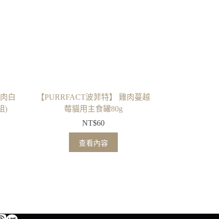
魚肉白
【PURRFACT波菲特】 雞肉蔓越
組)
莓貓用主食罐80g
NT$
60
查看內容