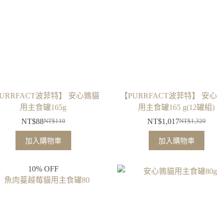
URRFACT波菲特】 安心鶉貓
【PURRFACT波菲特】 安
用主食罐165g
用主食罐165 g(12罐組)
NT$
88
NT$
1,017
NT$
110
NT$
1,320
原
目
原
目
始
前
始
前
加入購物車
加入購物車
價
價
價
價
格：
格：
格：
格：
10% OFF
NT$110。
NT$88。
NT$1,320。
NT$1,017。