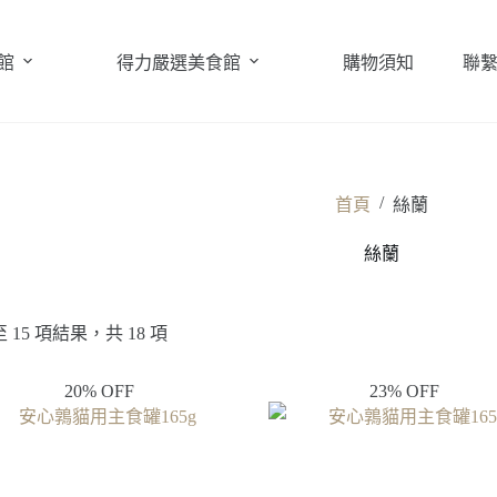
館
得力嚴選美食館
購物須知
聯
/
首頁
絲蘭
絲蘭
至 15 項結果，共 18 項
20% OFF
23% OFF