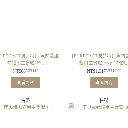
URRFACT波菲特】 魚肉蔓越
【PURRFACT波菲特】魚肉
莓貓用主食罐165g
貓用主食罐165 g(12罐組
NT$
88
NT$
1,017
NT$
110
NT$
1,320
原
目
原
目
始
前
始
前
查看內容
查看內容
價
價
價
價
格：
格：
格：
格：
售罄
售罄
NT$110。
NT$88。
NT$1,320。
NT$1,017。