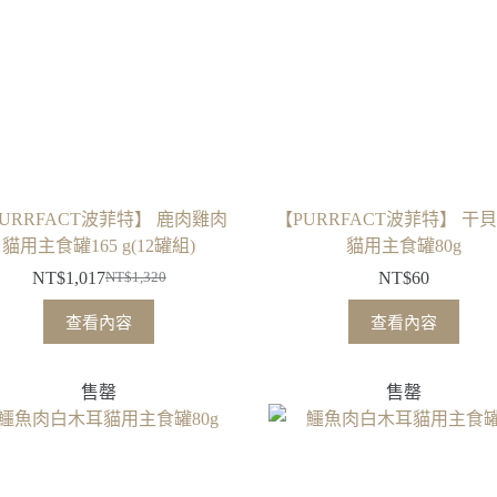
URRFACT波菲特】 鹿肉雞肉
【PURRFACT波菲特】 干
貓用主食罐165 g(12罐組)
貓用主食罐80g
NT$
1,017
NT$
60
NT$
1,320
原
目
始
前
查看內容
查看內容
價
價
格：
格：
售罄
售罄
NT$1,320。
NT$1,017。