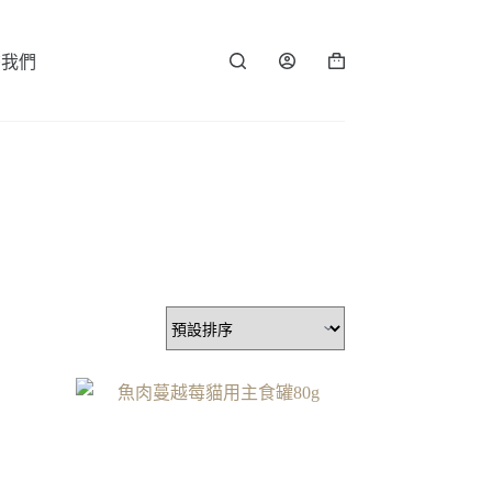
繫我們
購
物
車