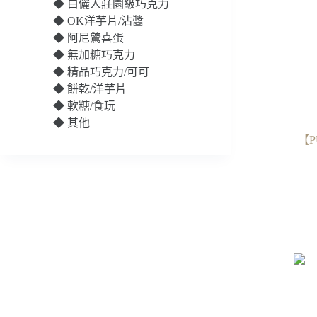
◆
白儷人莊園級巧克力
◆
OK洋芋片/沾醬
◆
阿尼驚喜蛋
◆
無加糖巧克力
◆
精品巧克力/可可
◆
餅乾/洋芋片
◆
軟糖/食玩
◆
其他
【P