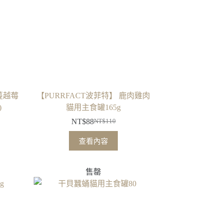
蔓越莓
【PURRFACT波菲特】 鹿肉雞肉
)
貓用主食罐165g
NT$
88
NT$
110
原
目
始
前
查看內容
價
價
格：
格：
售罄
NT$110。
NT$88。