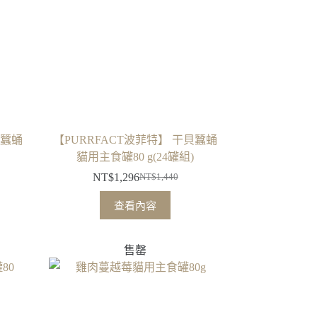
貝蠶蛹
【PURRFACT波菲特】 干貝蠶蛹
貓用主食罐80 g(24罐組)
NT$
1,296
NT$
1,440
原
目
始
前
查看內容
價
價
格：
格：
售罄
NT$1,440。
NT$1,296。