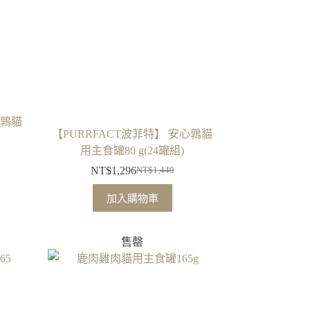
心鶉貓
【PURRFACT波菲特】 安心鶉貓
用主食罐80 g(24罐組)
NT$
1,296
NT$
1,440
原
目
始
前
加入購物車
價
價
格：
格：
售罄
NT$1,440。
NT$1,296。