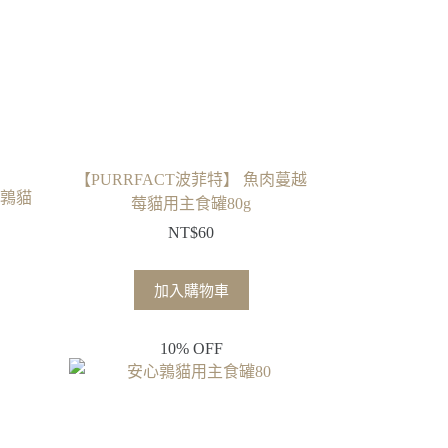
【PURRFACT波菲特】 魚肉蔓越
心鶉貓
莓貓用主食罐80g
NT$
60
加入購物車
10% OFF