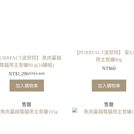
【PURRFACT波菲特】 安
URRFACT波菲特】 魚肉蔓越
用主食罐80g
莓貓用主食罐80 g(24罐組)
NT$
60
NT$
1,296
NT$
1,440
原
目
始
前
加入購物車
加入購物車
價
價
格：
格：
售罄
售罄
NT$1,440。
NT$1,296。