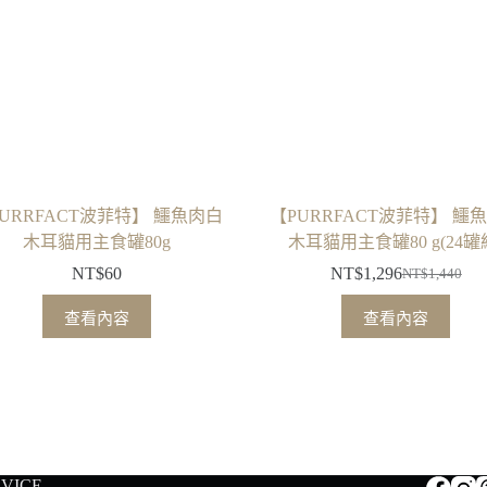
URRFACT波菲特】 鱷魚肉白
【PURRFACT波菲特】 鱷
木耳貓用主食罐80g
木耳貓用主食罐80 g(24罐
NT$
60
NT$
1,296
NT$
1,440
原
目
始
前
查看內容
查看內容
價
價
格：
格：
NT$1,440。
NT$1,296。
RVICE