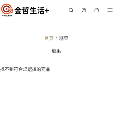
跳
至
購
主
物
要
車
內
容
/
首頁
糖果
糖果
找不到符合您選擇的商品