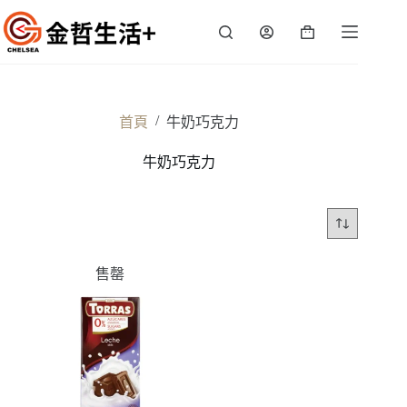
跳
至
購
主
物
要
車
內
容
/
首頁
牛奶巧克力
牛奶巧克力
售罄