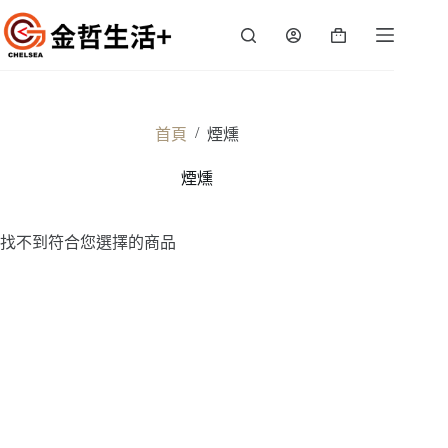
跳
至
購
主
物
要
車
內
容
/
首頁
煙燻
煙燻
找不到符合您選擇的商品