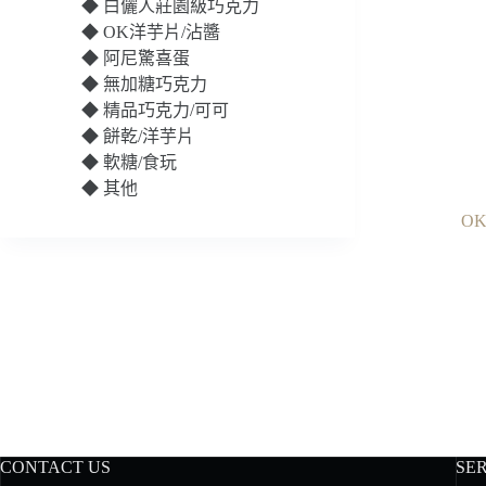
◆
白儷人莊園級巧克力
◆
OK洋芋片/沾醬
◆
阿尼驚喜蛋
◆
無加糖巧克力
◆
精品巧克力/可可
◆
餅乾/洋芋片
◆
軟糖/食玩
◆
其他
O
CONTACT US
SE