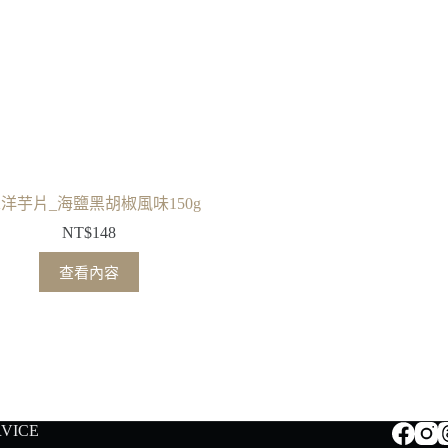
K洋芋片_海鹽黑胡椒風味150g
NT$
148
查看內容
RVICE