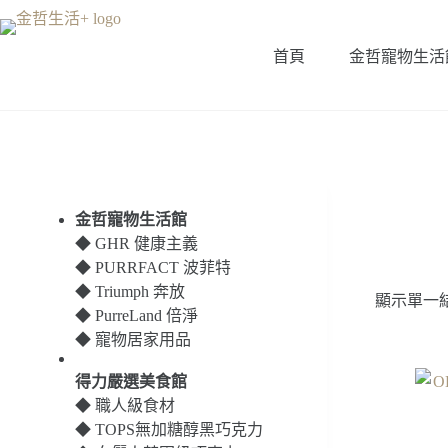
跳
至
首頁
金哲寵物生活
主
要
內
容
金哲寵物生活館
◆
GHR 健康主義
◆
PURRFACT 波菲特
◆
Triumph 奔放
顯示單一
◆
PurreLand 倍淨
◆
寵物居家用品
得力嚴選美食館
◆
職人級食材
◆
TOPS無加糖醇黑巧克力