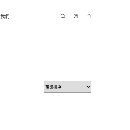
繫我們
購
物
車