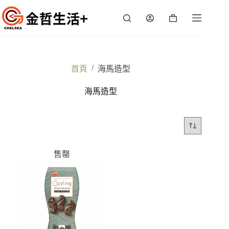
跳
至
購
主
物
要
車
內
容
/
首頁
海馬造型
海馬造型
售罄