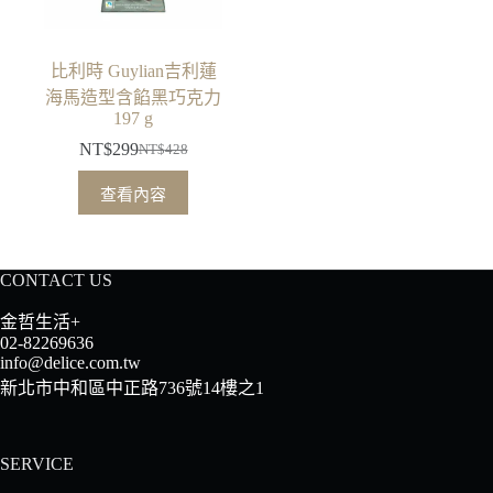
比利時 Guylian吉利蓮
海馬造型含餡黑巧克力
197 g
NT$
299
NT$
428
原
目
始
前
查看內容
價
價
格：
格：
NT$428。
NT$299。
CONTACT US
金哲生活+
02-82269636
info@delice.com.tw
新北市中和區中正路736號14樓之1
SERVICE