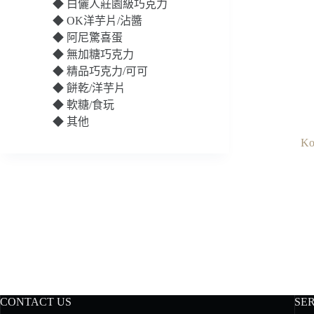
◆
白儷人莊園級巧克力
◆
OK洋芋片/沾醬
◆
阿尼驚喜蛋
◆
無加糖巧克力
◆
精品巧克力/可可
◆
餅乾/洋芋片
◆
軟糖/食玩
◆
其他
K
CONTACT US
SE