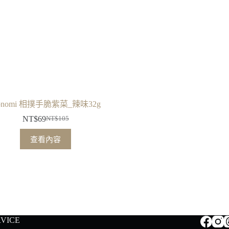
onomi 相撲手脆紫菜_辣味32g
NT$
69
NT$
105
原
目
始
前
查看內容
價
價
格：
格：
NT$105。
NT$69。
RVICE