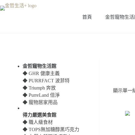
跳
至
首頁
金哲寵物生活
主
要
內
容
金哲寵物生活館
◆
GHR 健康主義
◆
PURRFACT 波菲特
◆
Triumph 奔放
顯示單一
◆
PurreLand 倍淨
◆
寵物居家用品
得力嚴選美食館
◆
職人級食材
◆
TOPS無加糖醇黑巧克力