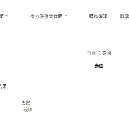
館
得力嚴選美食館
購物須知
聯
/
首頁
泰國
泰國
結果
售罄