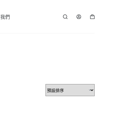
繫我們
購
物
車